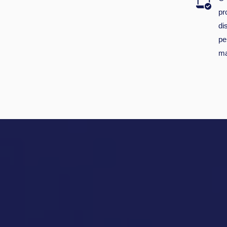
pr
di
pe
ma