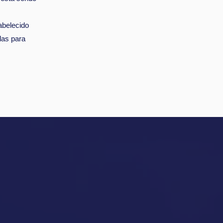
abelecido
las para