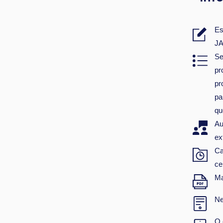
Es
JA
Se
pr
pr
pa
qu
Au
ex
Ca
ce
Ma
Ne
O 