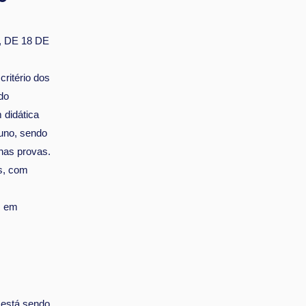
, DE 18 DE
ritério dos
do
 didática
uno, sendo
nas provas.
os, com
s em
 está sendo