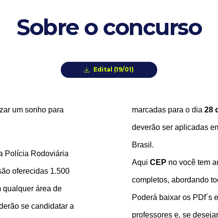
Sobre o concurso
Edital (19/01)
izar um sonho para
marcadas para o dia
28 
deverão ser aplicadas em
Brasil.
a Polícia Rodoviária
Aqui
CEP
no
você tem a
 são oferecidas 1.500
completos, abordando tod
m qualquer área de
Poderá baixar os PDf´s 
derão se candidatar a
professores e, se desejar