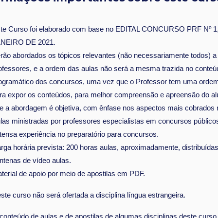
te Curso foi elaborado com base no EDITAL CONCURSO PRF Nº 1
NEIRO DE 2021.
rão abordados os tópicos relevantes (não necessariamente todos) a c
ofessores, e a ordem das aulas não será a mesma trazida no conteú
ogramático dos concursos, uma vez que o Professor tem uma ordem
ra expor os conteúdos, para melhor compreensão e apreensão do al
e a abordagem é objetiva, com ênfase nos aspectos mais cobrados 
las ministradas por professores especialistas em concursos públic
tensa experiência no preparatório para concursos.
rga horária prevista: 200 horas aulas, aproximadamente, distribuída
ntenas de vídeo aulas.
terial de apoio por meio de apostilas em PDF.
ste curso não será ofertada a disciplina língua estrangeira.
conteúdo de aulas e de apostilas de algumas disciplinas deste curso